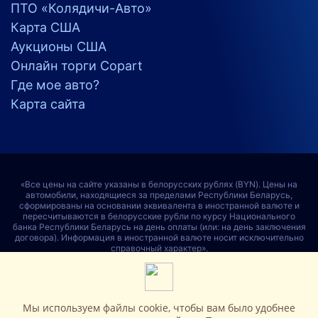
ПТО «Колядичи-Авто»
Карта США
Аукционы США
Онлайн торги Copart
Где мое авто?
Карта сайта
«Все цены на сайте указаны в белорусских рублях (BYN). Цены на
автомобили, находящиеся за пределами Республики Беларусь,
сформированы на основании эквивалента в иностранной валюте и
пересчитываются в белорусские рубли по курсу Национального
банка Республики Беларусь на день оплаты (или: на день заключения
договора). Информация в иностранной валюте носит исключительно
справочный характер».
Мы используем файлы cookie, чтобы вам было удобнее
Разработка сайта